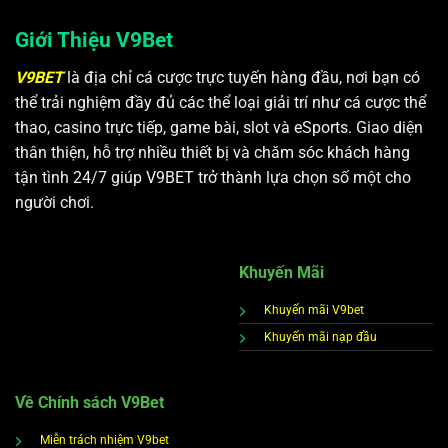
Giới Thiệu V9Bet
V9BET
là địa chỉ cá cược trực tuyến hàng đầu, nơi bạn có
Top game đặc sắc bạn không nên bỏ lỡ tại casino V9BET
thể trải nghiệm đầy đủ các thể loại giải trí như cá cược thể
thao, casino trực tiếp, game bài, slot và eSports. Giao diện
Baccarat: Tựa game sở hữu quy tắc cực đơn giản, bạn chỉ
thân thiện, hỗ trợ nhiều thiết bị và chăm sóc khách hàng
cần thực hiện nhiệm vụ dự đoán điểm của tụ Banker và
tận tình 24/7 giúp V9BET trở thành lựa chọn số một cho
Player. Sau khi nhận tối đa 3 lá bài, bên nào có điểm gần
người chơi.
bằng 9 nhất sẽ thắng cuộc. Trường hợp 2 tụ này bằng
nhau thì bet thủ đặt cửa Tie (hòa) có thể giành phần thắng.
Khuyến Mãi
Sicbo: Siêu phẩm hot nhất tại casino V9BET phải kể đến
Sicbo. Trò chơi này sử dụng 3 viên xí ngầu có đánh số
Khuyến mãi V9bet
tương đương với thứ tự từng mặt từ 1 đến 6. Bet thủ cược
Khuyến mãi nạp đầu
điểm tổng của xúc xắc nằm trong khoảng tài (10-17) hoặc
xỉu (4-10). Ngoài ra còn một vài cửa phụ khác như cược
Về Chính sách V9Bet
điểm chính xác, chẵn lẻ, bộ đôi, bộ ba…
Roulette: Nếu muốn thử thách vận may cùng casino V9BET
Miễn trách nhiệm V9bet