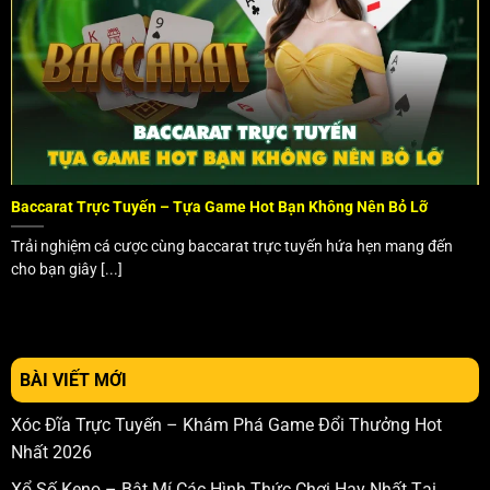
WM Gaming – Sân chơi đỉnh cao bậc nhất
Evolution Gaming – Thiên đường cá cược quốc tế
Baccarat Trực Tuyến – Tựa Game Hot Bạn Không Nên Bỏ Lỡ
Theo thống kê từ Casino V9BET, mỗi ngày có đến gần
3000 lượt bet thủ tham gia săn thưởng mỗi ngày tại
Trải nghiệm cá cược cùng baccarat trực tuyến hứa hẹn mang đến
Evolution Gaming. Được biết đây là một sòng bạc quốc tế
cho bạn giây [...]
đẳng cấp hàng đầu trong khu vực châu Á với đánh giá
4.9/5 sao từ cộng đồng TrustPilot. Điều này giúp khẳng
định về chất lượng trò chơi, cam kết sự an toàn của hội
viên khi tham gia.
BÀI VIẾT MỚI
Xóc Đĩa Trực Tuyến – Khám Phá Game Đổi Thưởng Hot
Đặc biệt đối tác Evolution của casino V9BET gây ấn tượng
Nhất 2026
nhờ vào thiết kế đẹp mắt và dễ dàng thao tác. Chỉ với vài
bước là hội viên thoải mái trải nghiệm cuộc vui từ những
Xổ Số Keno – Bật Mí Các Hình Thức Chơi Hay Nhất Tại